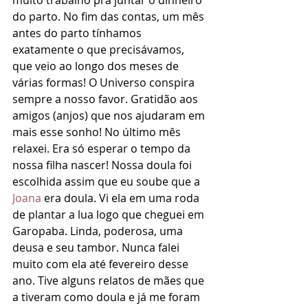
muito trabalho pra juntar o dinheiro 
do parto. No fim das contas, um mês 
antes do parto tínhamos 
exatamente o que precisávamos, 
que veio ao longo dos meses de 
várias formas! O Universo conspira 
sempre a nosso favor. Gratidão aos 
amigos (anjos) que nos ajudaram em 
mais esse sonho! No último mês 
relaxei. Era só esperar o tempo da 
nossa filha nascer! Nossa doula foi 
escolhida assim que eu soube que a 
Joana
 era doula. Vi ela em uma roda 
de plantar a lua logo que cheguei em 
Garopaba. Linda, poderosa, uma 
deusa e seu tambor. Nunca falei 
muito com ela até fevereiro desse 
ano. Tive alguns relatos de mães que 
a tiveram como doula e já me foram 