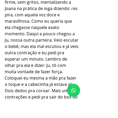
firme, sem gritos, mentalizando a 
Joana na prática de ioga dizendo: res 
pira, com aquela voz doce e 
maravilhosa. Como eu queria que 
ela chegasse naquele exato 
momento. Daqui a pouco chegou a 
Ju, nossa outra parteira. Veio escutar 
o bebê, mas ela mal escutou e já veio 
outra contração e eu pedi pra 
esperar um minuto. Lembro de 
olhar pra ela e dizer: Ju, tô com 
muita vontade de fazer força. 
Coloquei eu mesma a mão pra fazer 
o toque e a cabecinha já estava ali. 
Dois dedos pra coroar. Mais umas 
contrações e pedi pra sair do box do 
chuveiro. Vai nascer, quero sair 
daqui. As meninas me 
tranquilizaram e disseram que eu 