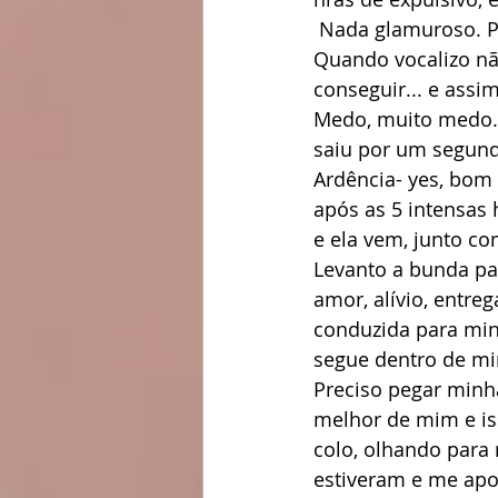
 Nada glamuroso. 
Quando vocalizo não
conseguir... e assi
Medo, muito medo. 
saiu por um segund
Ardência- yes, bom 
após as 5 intensas 
e ela vem, junto co
Levanto a bunda par
amor, alívio, entre
conduzida para min
segue dentro de mim
Preciso pegar minh
melhor de mim e is
colo, olhando para
estiveram e me apo