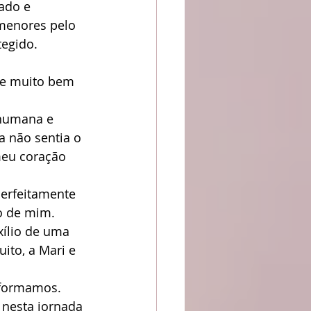
ado e 
 menores pelo 
tegido.
 e muito bem 
 humana e 
da não sentia o 
meu coração 
erfeitamente 
o de mim. 
ito, a Mari e 
nformamos. 
nesta jornada 