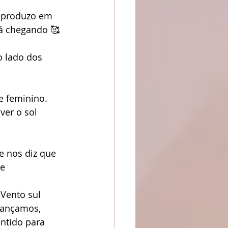
tá chegando 🥰
o lado dos 
e feminino.
er o sol 
e nos diz que 
e 
Vento sul 
Dançamos, 
ntido para 