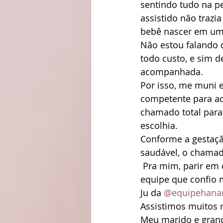
sentindo tudo na pe
assistido não trazia
bebê nascer em um 
Não estou falando 
todo custo, e sim 
acompanhada.
Por isso, me muni 
competente para ac
chamado total para 
escolhia.
Conforme a gestaçã
saudável, o chamad
 Pra mim, parir em casa em um ambiente muito mais acolhedor e no auxílio de uma 
equipe que confio m
Ju da 
@equipehana
Assistimos muitos r
Meu marido e gran