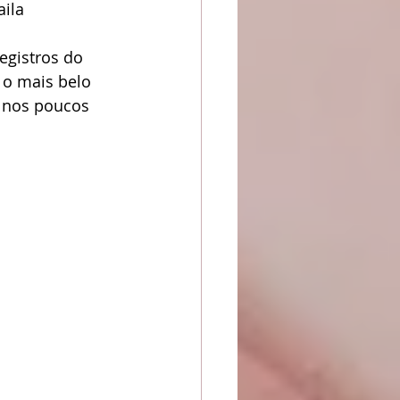
ila 
egistros do 
 o mais belo 
 nos poucos 