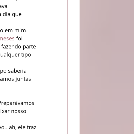
ava 
 dia que 
ito em mim.
meses
 foi 
 fazendo parte 
ualquer tipo 
po saberia 
íamos juntas 
 Preparávamos 
ixar nosso 
. ah, ele traz 