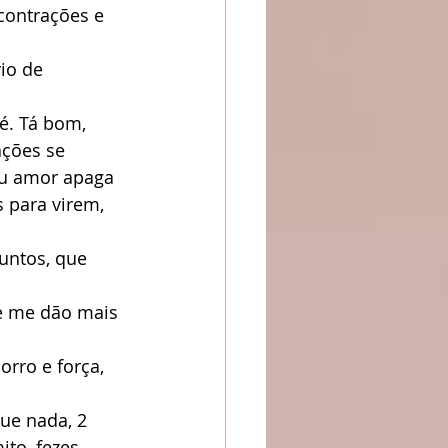
contrações e 
io de 
é. Tá bom, 
ções se 
eu amor apaga 
 para virem, 
untos, que 
e me dão mais 
rro e força, 
ue nada, 2 
o, fezes.  