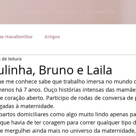
nami
Quem somos
Serviços
Depoimentos
Cont
as Hanafamílias
Artigos
 de leitura
ulinha, Bruno e Laila
enos há 7 anos. Ouço histórias intensas das mamães
de coração aberto. Participo de rodas de conversa de 
igadas à maternidade.
artos domiciliares como algo muito lindo apenas pa
que havia de ter coragem para correr qualquer tipo de
e mergulhei ainda mais no universo da maternidade, 