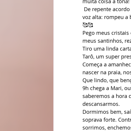
muita coisa à tona! 
 De repente acordo à noite com um tanto de água saindo. Sem pensar reproduzo em 
voz alta: rompeu a 
🥰🥰
Pego meus cristais
meus santinhos, re
Tiro uma linda cart
Tarô, um super pres
Começa a amanhece
nascer na praia, no
Que lindo, que ben
9h chega a Mari, ou
saberemos a hora q
descansarmos.
Dormimos bem, saím
soprava forte. Con
sorrimos, enchemos 