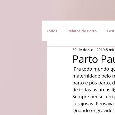
Ha
Todos
Relatos de Parto
Fest
30 de dez. de 2019
5 min
Parto Pa
 Pra todo mundo que me conhece sabe que trabalho imersa no mundo da 
maternidade pelo m
parto e pós parto, 
de todas as áreas l
Sempre pensei em p
corajosas. Pensava 
Quando engravidei 