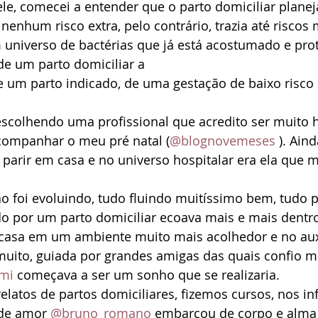
le, comecei a entender que o parto domiciliar planej
 nenhum risco extra, pelo contrário, trazia até riscos
universo de bactérias que já está acostumado e pro
de um parto domiciliar a
de um parto indicado, de uma gestação de baixo risco
escolhendo uma profissional que acredito ser muito
ompanhar o meu pré natal (
@blognovemeses
 ). Ain
parir em casa e no universo hospitalar era ela que 
o foi evoluindo, tudo fluindo muitíssimo bem, tudo p
o por um parto domiciliar ecoava mais e mais dentr
uito, guiada por grandes amigas das quais confio mu
mi
 começava a ser um sonho que se realizaria.
elatos de partos domiciliares, fizemos cursos, nos i
de amor 
@bruno_romano
 embarcou de corpo e alma 