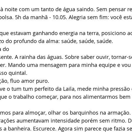
bolsa. 5h da manhã - 10.05. Alegria sem fim: você es
 que estavam ganhando energia na terra, posiciono a
zo do profundo da alma: saúde, saúde, saúde.
a do
ente. A rainha das águas. Sobre saber ouvir, tornar-s
r. Mando uma mensagem para minha equipe e vou v
sso quintal.
ção, fluo amor puro.
ve o tum tum perfeito da Laila, mede minha pressão 
ue o trabalho começar, para nos alimentarmos bem 
os para almoçar, olhar os barquinhos na armação. 
trações aumentavam intensidade porém sem ritmo. 
a banheira. Escurece. Agora sim parece que fazia se