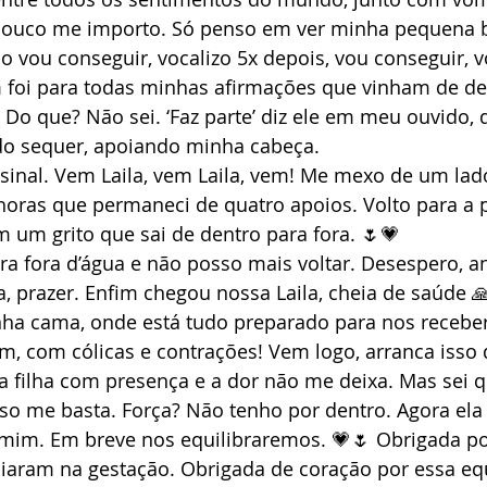
Pouco me importo. Só penso em ver minha pequena 
 vou conseguir, vocalizo 5x depois, vou conseguir, v
m foi para todas minhas afirmações que vinham de de
Do que? Não sei. ‘Faz parte’ diz ele em meu ouvido, 
o sequer, apoiando minha cabeça.
sinal. Vem Laila, vem Laila, vem! Me mexo de um lad
horas que permaneci de quatro apoios. Volto para a po
m um grito que sai de dentro para fora. 🌷💗
a fora d’água e não posso mais voltar. Desespero, an
ga, prazer. Enfim chegou nossa Laila, cheia de saúde 
ha cama, onde está tudo preparado para nos receber.
, com cólicas e contrações! Vem logo, arranca isso 
a filha com presença e a dor não me deixa. Mas sei 
so me basta. Força? Não tenho por dentro. Agora ela
 mim. Em breve nos equilibraremos. 💗🌷 Obrigada po
iaram na gestação. Obrigada de coração por essa eq