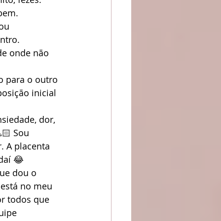
bem.
ou 
ntro.
de onde não 
o para o outro 
sição inicial 
siedade, dor, 
🏻 Sou 
 A placenta 
daí 😂
que dou o 
 está no meu 
r todos que 
uipe 