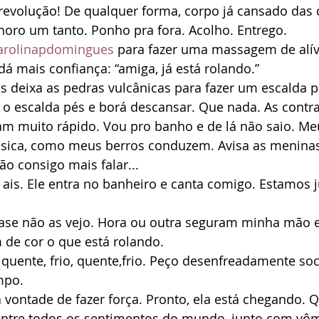
revolução! De qualquer forma, corpo já cansado das 
horo um tanto. Ponho pra fora. Acolho. Entrego.
rolinapdomingues
 para fazer uma massagem de alív
dá mais confiança: “amiga, já está rolando.”
s deixa as pedras vulcânicas para fazer um escalda p
 o escalda pés e borá descansar. Que nada. As contra
mam muito rápido. Vou pro banho e de lá não saio. M
sica, como meus berros conduzem. Avisa as meninas
ão consigo mais falar...
ais. Ele entra no banheiro e canta comigo. Estamos j
ase não as vejo. Hora ou outra seguram minha mão 
m de cor o que está rolando.
 quente, frio, quente,frio. Peço desenfreadamente soco
mpo.
ontade de fazer força. Pronto, ela está chegando. Q
entre todos os sentimentos do mundo, junto com vômit