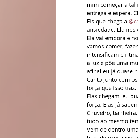
mim começar a tal 
entrega e espera. C
Eis que chega a 
@ca
ansiedade. Ela nos 
Ela vai embora e no
vamos comer, fazer
intensificam e rit
a luz e põe uma mu
afinal eu já quase n
Canto junto com os 
força que isso traz.
Elas chegam, eu qu
força. Elas já sabe
Chuveiro, banheira,
tudo ao mesmo te
Vem de dentro uma v
hras de expulsivo, 