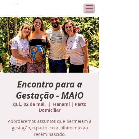
Encontro para a
Gestação - MAIO
qui., 02 de mai.
  |  
Hanami | Parto
Domiciliar
Abordaremos assuntos que permeiam a
gestação, o parto e o acolhimento ao
recém-nascido.