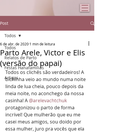
Post
Todos
6 de abr. de 2020
1 min de leitura
Todos
Parto Arele, Victor e Elis
Relatos de Parto
(versão do papai)
Festas Hanafamílias
Todos os clichês são verdadeiros! A 
Artigos
bichinha veio ao mundo numa noite 
linda de lua cheia, pouco depois da 
meia noite, no aconchego da nossa 
casinha! A 
@arelevachtchuk
protagonizou o parto de forma 
incrível! Que mulherão que eu me 
casei meus amigos, sou doido por 
essa mulher, juro pra vocês que ela 